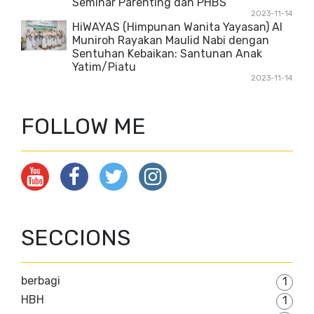
Seminar Parenting dan PHBS
2023-11-14
HiWAYAS (Himpunan Wanita Yayasan) Al
Muniroh Rayakan Maulid Nabi dengan
Sentuhan Kebaikan: Santunan Anak
Yatim/Piatu
2023-11-14
FOLLOW ME
SECCIONS
berbagi
1
HBH
1