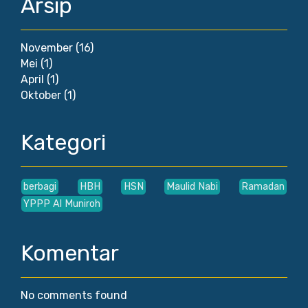
Arsip
November
(16)
Mei
(1)
April
(1)
Oktober
(1)
Kategori
berbagi
HBH
HSN
Maulid Nabi
Ramadan
YPPP Al Muniroh
Komentar
No comments found